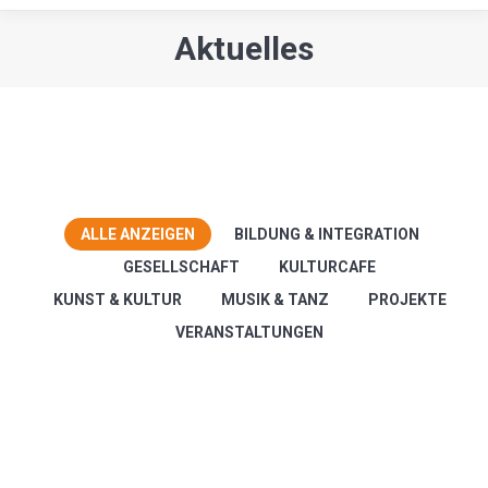
Aktuelles
Sie befinden sich hier:
ALLE ANZEIGEN
BILDUNG & INTEGRATION
GESELLSCHAFT
KULTURCAFE
KUNST & KULTUR
MUSIK & TANZ
PROJEKTE
VERANSTALTUNGEN
Bildung & Integration