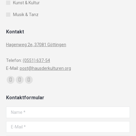
Kunst & Kultur
Musik & Tanz
Kontakt
Hagenweg 2e, 37081 Göttingen
Telefon:
(0551) 637-54
E-Mail:
post@hausderkulturen.org
Finden Sie uns auf:
Facebook
YouTube
Instagram
page
page
page
Kontaktformular
opens
opens
opens
in
in
in
Name *
new
new
new
window
window
window
E-Mail *