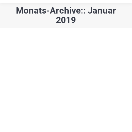
Monats-Archive:: Januar
Sie befinden sich hier:
2019
KulturCafe
Kunst & Kultur