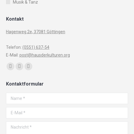
Musik & Tanz
Kontakt
Hagenweg 2e, 37081 Göttingen
Telefon:
(0551) 637-54
E-Mail:
post@hausderkulturen.org
Finden Sie uns auf:
Facebook
YouTube
Instagram
page
page
page
Kontaktformular
opens
opens
opens
in
in
in
Name *
new
new
new
window
window
window
E-Mail *
Nachricht *