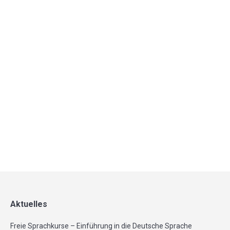
Musik und kreativ Festival im Haus
der Kulturen
16. Januar 2019
Musik&Kreativ Festival von der Zukunfts-Werkstatt
e.V. Im Haus der Kulturen Göttingen – Kultur Café,
Hagenweg 2E am Samstag 2.2.2019 Einlass: 18:00
Uhr Rahmenprogramm“sei kreativ, jeder…
Mehr
Aktuelles
Freie Sprachkurse – Einführung in die Deutsche Sprache