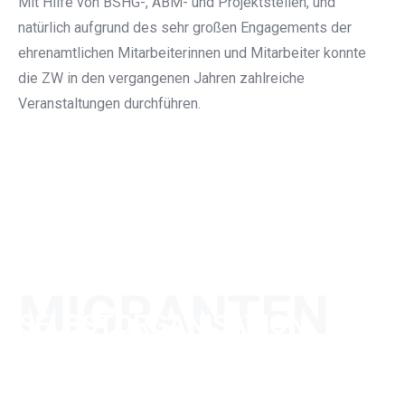
Mit Hilfe von BSHG-, ABM- und Projektstellen, und
natürlich aufgrund des sehr großen Engagements der
ehrenamtlichen Mitarbeiterinnen und Mitarbeiter konnte
die ZW in den vergangenen Jahren zahlreiche
Veranstaltungen durchführen.
MIGRANTEN
SELBSTORGANISATION