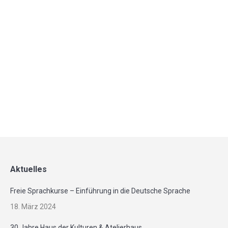
Kunstprojekt für Kinder von 8 bis 12
Jahren
4. Mai 2026
Anmeldungen bis zum 18. Mai 2026 unter:
anmeldung-kunstprojekt@gmx.de
Mehr
Aktuelles
Freie Sprachkurse – Einführung in die Deutsche Sprache
18. März 2024
30 Jahre Haus der Kulturen & Atelierhaus