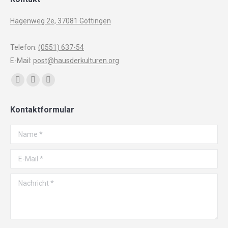
Hagenweg 2e, 37081 Göttingen
Telefon:
(0551) 637-54
E-Mail:
post@hausderkulturen.org
Finden Sie uns auf:
Facebook
YouTube
Instagram
page
page
page
Kontaktformular
opens
opens
opens
in
in
in
Name *
new
new
new
window
window
window
E-Mail *
Nachricht *