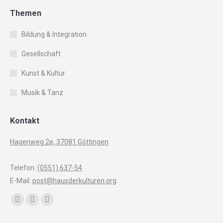
Themen
Bildung & Integration
Gesellschaft
Kunst & Kultur
Musik & Tanz
Kontakt
Hagenweg 2e, 37081 Göttingen
Telefon:
(0551) 637-54
E-Mail:
post@hausderkulturen.org
Finden Sie uns auf:
Facebook
YouTube
Instagram
page
page
page