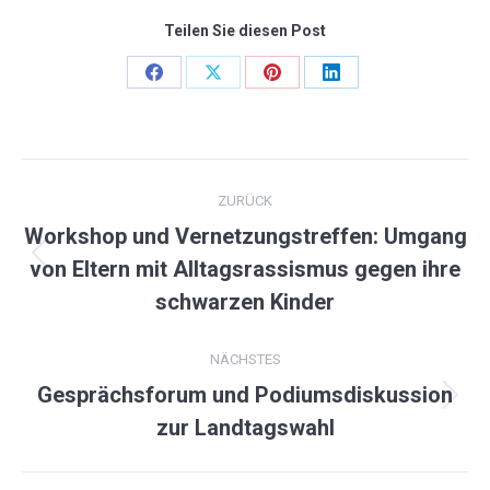
Teilen Sie diesen Post
Share
Share
Share
Share
on
on
on
on
Facebook
X
Pinterest
LinkedIn
KOMMENTARNAVIGATION
ZURÜCK
Workshop und Vernetzungstreffen: Umgang
Vorheriger
von Eltern mit Alltagsrassismus gegen ihre
Beitrag:
schwarzen Kinder
NÄCHSTES
Gesprächsforum und Podiumsdiskussion
Nächster
zur Landtagswahl
Beitrag: