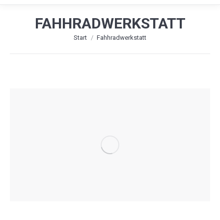
FAHHRADWERKSTATT
Sie befinden sich hier:
Start
Fahhradwerkstatt