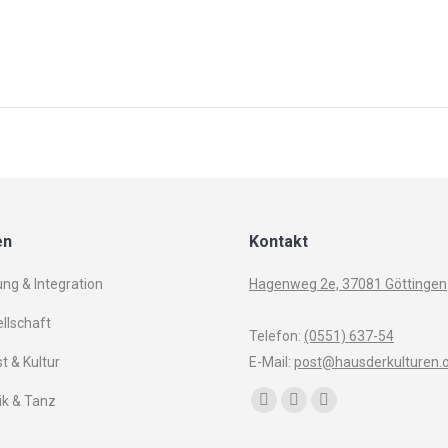
en
Kontakt
ung & Integration
Hagenweg 2e, 37081 Göttingen
llschaft
Telefon:
(0551) 637-54
t & Kultur
E-Mail:
post@hausderkulturen.
Finden Sie uns auf:
k & Tanz
Facebook
YouTube
Instagram
page
page
page