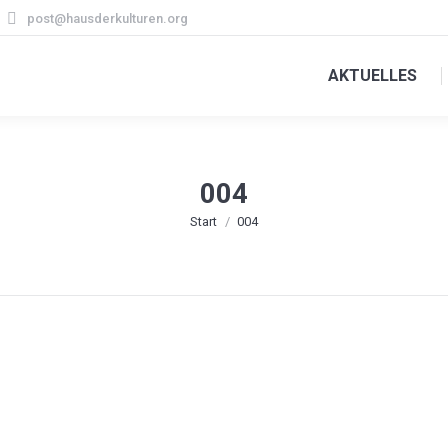
post@hausderkulturen.org
AKTUELLES
004
Sie befinden sich hier:
Start
004