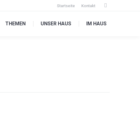
Startseite
Kontakt
Facebook
page
THEMEN
UNSER HAUS
IM HAUS
opens
in
new
window