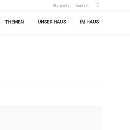
Startseite
Kontakt
Facebook
page
THEMEN
UNSER HAUS
IM HAUS
opens
in
new
window