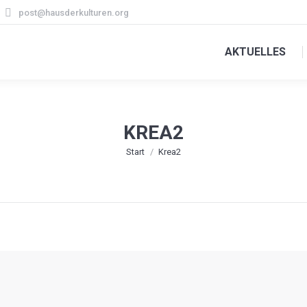
post@hausderkulturen.org
AKTUELLES
KREA2
Sie befinden sich hier:
Start
Krea2