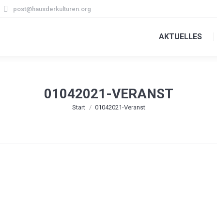
post@hausderkulturen.org
AKTUELLES
01042021-VERANST
Sie befinden sich hier:
Start
01042021-Veranst