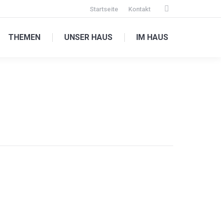
Startseite
Kontakt
Facebook
page
THEMEN
UNSER HAUS
IM HAUS
opens
in
new
window