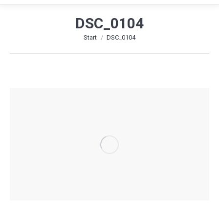
DSC_0104
Sie befinden sich hier:
Start
DSC_0104