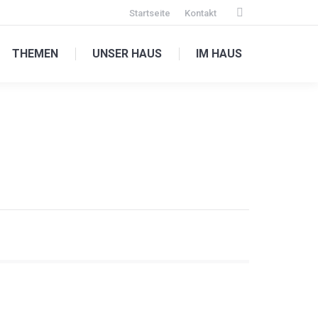
Startseite
Kontakt
Facebook
page
THEMEN
UNSER HAUS
IM HAUS
opens
in
new
window