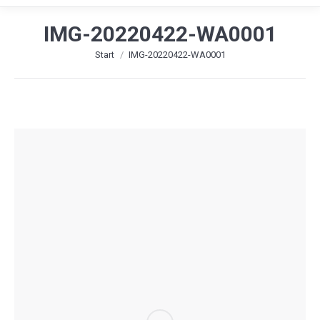
IMG-20220422-WA0001
Sie befinden sich hier:
Start
IMG-20220422-WA0001