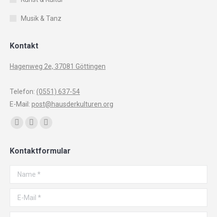
Musik & Tanz
Kontakt
Hagenweg 2e, 37081 Göttingen
Telefon:
(0551) 637-54
E-Mail:
post@hausderkulturen.org
Finden Sie uns auf:
Facebook
YouTube
Instagram
page
page
page
Kontaktformular
opens
opens
opens
in
in
in
Name *
new
new
new
window
window
window
E-Mail *