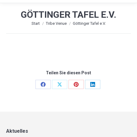
GÖTTINGER TAFEL E.V.
Sie befinden sich hier:
Start
Tribe Venue
Göttinger Tafel e.V.
Teilen Sie diesen Post
Share
Share
Share
Share
on
on
on
on
Facebook
X
Pinterest
LinkedIn
Aktuelles