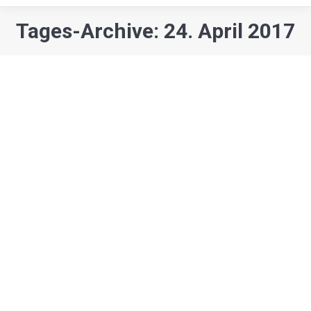
Tages-Archive: 24. April 2017
Sie befinden sich hier:
Gesellschaft
Kunst & Kultur
Osterferien-Malaktion: das Ergebnis