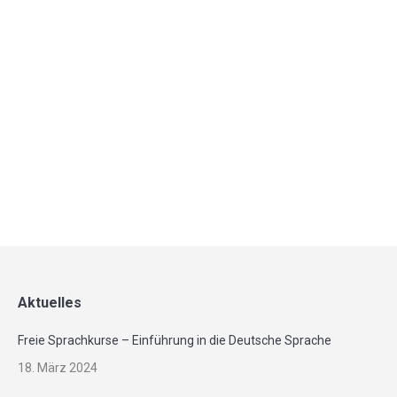
Unsere Theaterprobe im August
3. August 2017
Aufgenommen bei der Probe des Theaterprojekts
Viele Kulturen eine Welt – Kulturaustausch durch
Theaterspielen
Mehr
Aktuelles
Freie Sprachkurse – Einführung in die Deutsche Sprache
18. März 2024