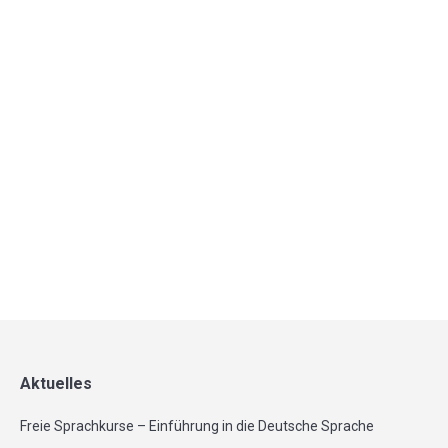
Stage
4. Juli 2018
Freitag, 13.Juli 2018, ab 19:00 Uhr – Open Air Stage-
am Haus der Kulturen Göttingen Die kultige
Nörgelbuff-Spielstunde macht einen Sommerausflug
zur fantastischen Open Air Bühne hinter…
Mehr
Aktuelles
Freie Sprachkurse – Einführung in die Deutsche Sprache