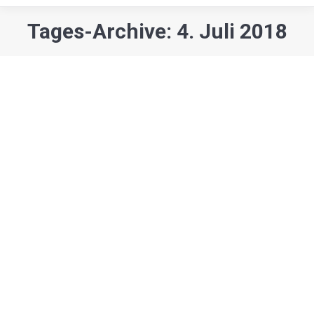
Tages-Archive: 4. Juli 2018
Sie befinden sich hier:
Gesellschaft
Nörgelbuff -Spielstunde- Open Air