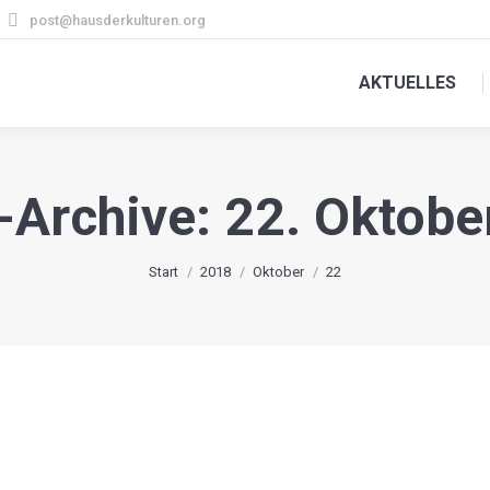
post@hausderkulturen.org
AKTUELLES
-Archive: 22. Oktobe
Sie befinden sich hier:
Start
2018
Oktober
22