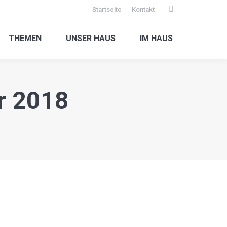
Startseite
Kontakt
Facebook
page
THEMEN
UNSER HAUS
IM HAUS
opens
in
new
window
r 2018