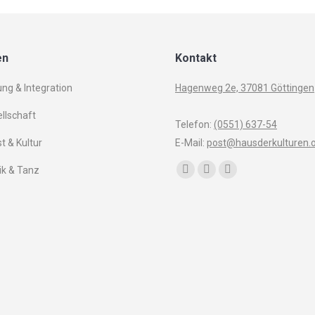
en
Kontakt
ung & Integration
Hagenweg 2e, 37081 Göttingen
llschaft
Telefon:
(0551) 637-54
t & Kultur
E-Mail:
post@hausderkulturen.
Finden Sie uns auf:
k & Tanz
Facebook
YouTube
Instagram
page
page
page
opens
opens
opens
in
in
in
new
new
new
window
window
window