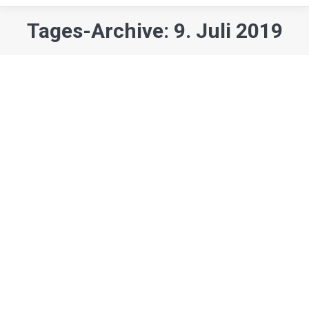
Tages-Archive: 9. Juli 2019
Sie befinden sich hier:
Gesellschaft
Was ändert sich nach der