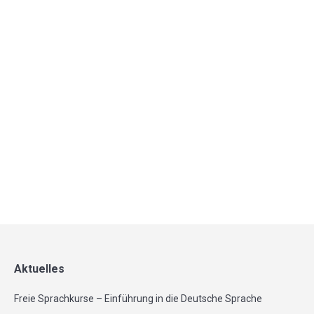
Europawahl?
9. Juli 2019
Podiumsdiskussion im Rahmen des Projekts
politische Bildung Freitag, 2. August 2019 ab 18:30 Uhr
im Haus der Kulturen Hagenweg 2E, 37081 Göttingen
„Was ändert sich…
Mehr
Aktuelles
Freie Sprachkurse – Einführung in die Deutsche Sprache