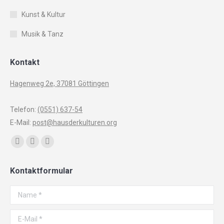
Kunst & Kultur
Musik & Tanz
Kontakt
Hagenweg 2e, 37081 Göttingen
Telefon:
(0551) 637-54
E-Mail:
post@hausderkulturen.org
Finden Sie uns auf:
Facebook
YouTube
Instagram
page
page
page
Kontaktformular
opens
opens
opens
in
in
in
Name *
new
new
new
window
window
window
E-Mail *