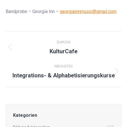
Bandprobe – Georgia Inn –
georgiainnmusic@gmail.com
ALBUM-
ZURÜCK
NAVIGATION
Vorheriges
KulturCafe
Album:
NÄCHSTES
Nächstes
Integrations- & Alphabetisierungskurse
Album:
Kategorien