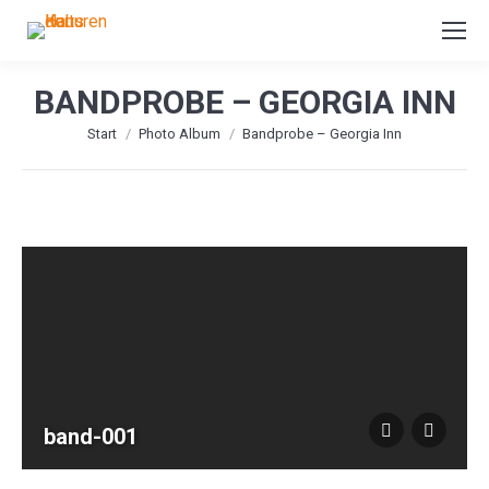
BANDPROBE – GEORGIA INN
Sie befinden sich hier:
Start
Photo Album
Bandprobe – Georgia Inn
band-001