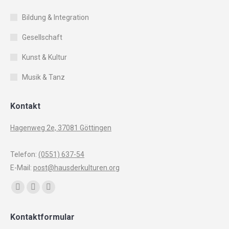
Bildung & Integration
Gesellschaft
Kunst & Kultur
Musik & Tanz
Kontakt
Hagenweg 2e, 37081 Göttingen
Telefon:
(0551) 637-54
E-Mail:
post@hausderkulturen.org
Finden Sie uns auf:
Facebook
YouTube
Instagram
page
page
page
Kontaktformular
opens
opens
opens