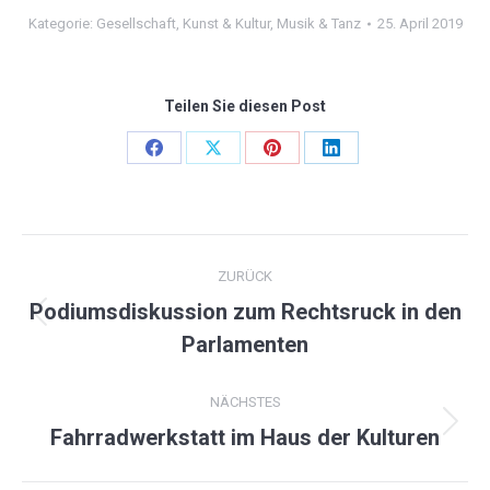
Kategorie:
Gesellschaft
,
Kunst & Kultur
,
Musik & Tanz
25. April 2019
Teilen Sie diesen Post
Share
Share
Share
Share
on
on
on
on
Facebook
X
Pinterest
LinkedIn
KOMMENTARNAVIGATION
ZURÜCK
Podiumsdiskussion zum Rechtsruck in den
Vorheriger
Parlamenten
Beitrag:
NÄCHSTES
Nächster
Fahrradwerkstatt im Haus der Kulturen
Beitrag: