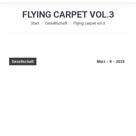
FLYING CARPET VOL.3
Sie befinden sich hier:
Start
Gesellschaft
Flying carpet vol.3
Gesellschaft
März
8
2019