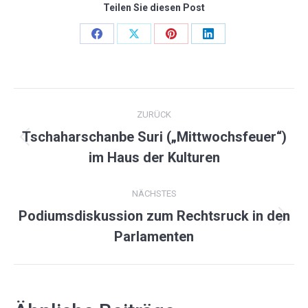
Teilen Sie diesen Post
Share
Share
Share
Share
on
on
on
on
Facebook
X
Pinterest
LinkedIn
KOMMENTARNAVIGATION
ZURÜCK
Tschaharschanbe Suri („Mittwochsfeuer“)
Vorheriger
im Haus der Kulturen
Beitrag:
NÄCHSTES
Podiumsdiskussion zum Rechtsruck in den
Nächster
Parlamenten
Beitrag: