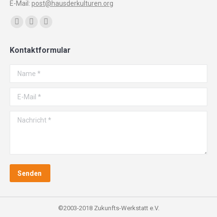
E-Mail:
post@hausderkulturen.org
Finden Sie uns auf:
Facebook
YouTube
Instagram
page
page
page
Kontaktformular
opens
opens
opens
in
in
in
Name *
new
new
new
window
window
window
E-Mail *
Nachricht *
Senden
©2003-2018 Zukunfts-Werkstatt e.V.