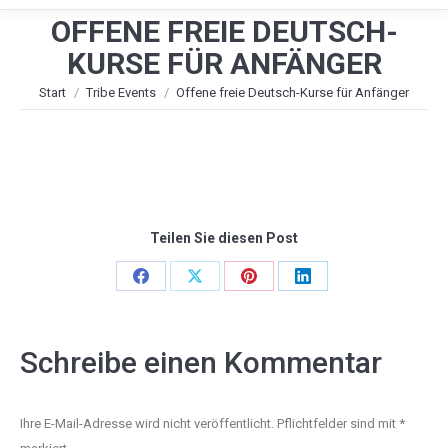
OFFENE FREIE DEUTSCH-
KURSE FÜR ANFÄNGER
Sie befinden sich hier:
Start
Tribe Events
Offene freie Deutsch-Kurse für Anfänger
Teilen Sie diesen Post
Share
Share
Share
Share
on
on
on
on
Facebook
X
Pinterest
LinkedIn
Schreibe einen Kommentar
Ihre E-Mail-Adresse wird nicht veröffentlicht. Pflichtfelder sind mit
*