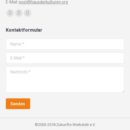
E-Mail:
post@hausderkulturen.org
Finden Sie uns auf:
Facebook
YouTube
Instagram
page
page
page
Kontaktformular
opens
opens
opens
in
in
in
Name *
new
new
new
window
window
window
E-Mail *
Nachricht *
Senden
©2003-2018 Zukunfts-Werkstatt e.V.