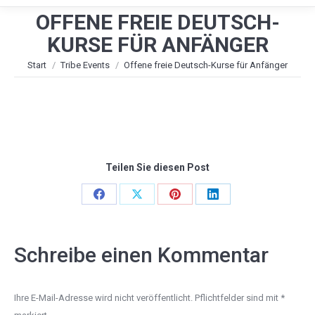
OFFENE FREIE DEUTSCH-
KURSE FÜR ANFÄNGER
Sie befinden sich hier:
Start
Tribe Events
Offene freie Deutsch-Kurse für Anfänger
Teilen Sie diesen Post
Share
Share
Share
Share
on
on
on
on
Facebook
X
Pinterest
LinkedIn
Schreibe einen Kommentar
Ihre E-Mail-Adresse wird nicht veröffentlicht. Pflichtfelder sind mit
*