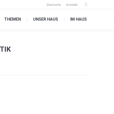
Startseite
Kontakt
Facebook
page
THEMEN
UNSER HAUS
IM HAUS
opens
in
new
window
TIK