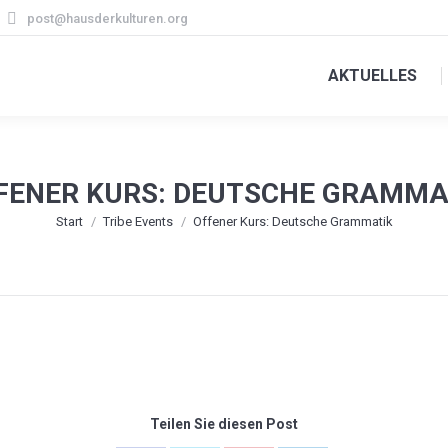
post@hausderkulturen.org
AKTUELLES
FENER KURS: DEUTSCHE GRAMMA
Sie befinden sich hier:
Start
Tribe Events
Offener Kurs: Deutsche Grammatik
Teilen Sie diesen Post