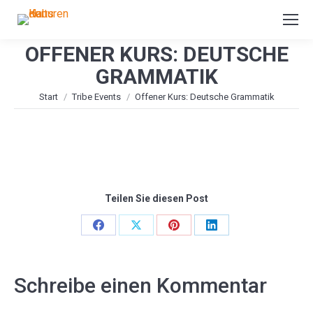
OFFENER KURS: DEUTSCHE
GRAMMATIK
Sie befinden sich hier:
Start
Tribe Events
Offener Kurs: Deutsche Grammatik
Teilen Sie diesen Post
Share
Share
Share
Share
on
on
on
on
Facebook
X
Pinterest
LinkedIn
Schreibe einen Kommentar