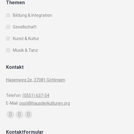
Themen
Bildung & Integration
Gesellschaft
Kunst & Kultur
Musik & Tanz
Kontakt
Hagenweg 2e, 37081 Göttingen
Telefon:
(0551) 637-54
E-Mail:
post@hausderkulturen.org
Finden Sie uns auf:
Facebook
YouTube
Instagram
page
page
page
Kontaktformular
opens
opens
opens