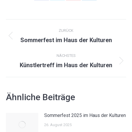
on
on
on
on
Facebook
X
Pinterest
LinkedIn
KOMMENTARNAVIGATION
ZURÜCK
Vorheriger
Sommerfest im Haus der Kulturen
Beitrag:
NÄCHSTES
Nächster
Künstlertreff im Haus der Kulturen
Beitrag:
Ähnliche Beiträge
Sommerfest 2025 im Haus der Kulturen
26. August 2025