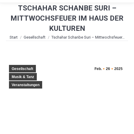
TSCHAHAR SCHANBE SURI –
MITTWOCHSFEUER IM HAUS DER
KULTUREN
Sie befinden sich hier:
Start
Gesellschaft
Tschahar Schanbe Suri – Mittwochsfeuer…
Gesellschaft
Feb.
26
2025
Musik & Tanz
Veranstaltungen