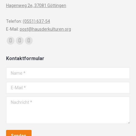
Hagenweg 2e, 37081 Göttingen
Telefon:
(0551) 637-54
E-Mail:
post@hausderkulturen.org
Finden Sie uns auf:
Facebook
YouTube
Instagram
page
page
page
Kontaktformular
opens
opens
opens
in
in
in
Name *
new
new
new
window
window
window
E-Mail *
Nachricht *
Senden