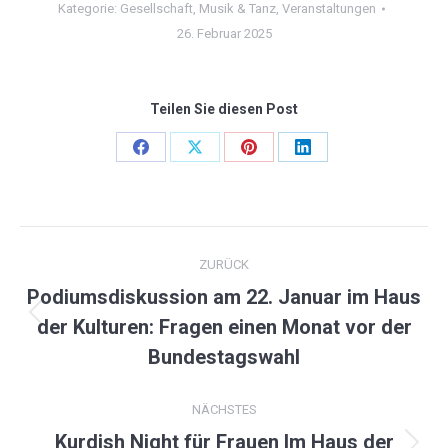
Kategorie:
Gesellschaft
,
Musik & Tanz
,
Veranstaltungen
26. Februar 2025
Teilen Sie diesen Post
Share
Share
Share
Share
on
on
on
on
Facebook
X
Pinterest
LinkedIn
KOMMENTARNAVIGATION
ZURÜCK
Podiumsdiskussion am 22. Januar im Haus
Vorheriger
der Kulturen: Fragen einen Monat vor der
Beitrag:
Bundestagswahl
NÄCHSTES
Kurdish Night für Frauen Im Haus der