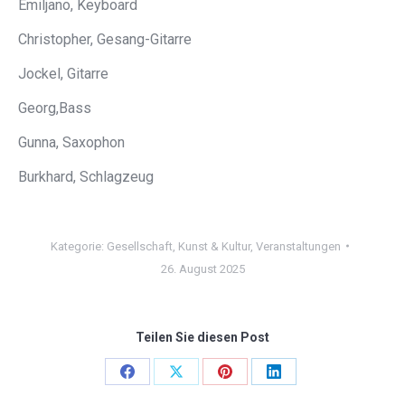
Emiljano, Keyboard
Christopher, Gesang-Gitarre
Jockel, Gitarre
Georg,Bass
Gunna, Saxophon
Burkhard, Schlagzeug
Kategorie:
Gesellschaft
,
Kunst & Kultur
,
Veranstaltungen
26. August 2025
Teilen Sie diesen Post
Share
Share
Share
Share