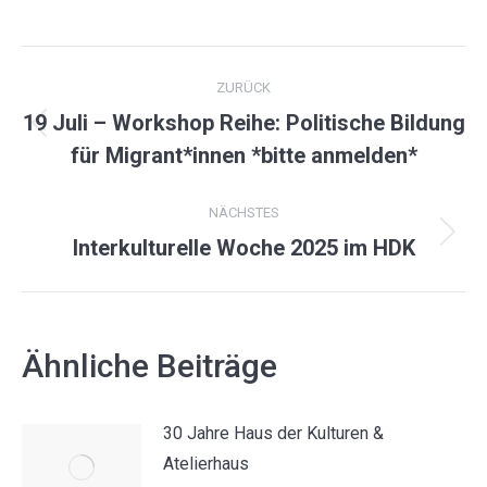
on
on
on
on
Facebook
X
Pinterest
LinkedIn
KOMMENTARNAVIGATION
ZURÜCK
19 Juli – Workshop Reihe: Politische Bildung
Vorheriger
für Migrant*innen *bitte anmelden*
Beitrag:
NÄCHSTES
Nächster
Interkulturelle Woche 2025 im HDK
Beitrag:
Ähnliche Beiträge
30 Jahre Haus der Kulturen &
Atelierhaus