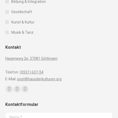
Bildung & Integration
Gesellschaft
Kunst & Kultur
Musik & Tanz
Kontakt
Hagenweg 2e, 37081 Göttingen
Telefon:
(0551) 637-54
E-Mail:
post@hausderkulturen.org
Finden Sie uns auf:
Facebook
YouTube
Instagram
page
page
page
Kontaktformular
opens
opens
opens
in
in
in
Name *