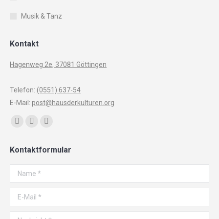
Musik & Tanz
Kontakt
Hagenweg 2e, 37081 Göttingen
Telefon:
(0551) 637-54
E-Mail:
post@hausderkulturen.org
Finden Sie uns auf:
Facebook
YouTube
Instagram
page
page
page
Kontaktformular
opens
opens
opens
in
in
in
Name *
new
new
new
window
window
window
E-Mail *
Nachricht *