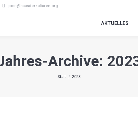
post@hausderkulturen.org
AKTUELLES
Jahres-Archive: 202
Sie befinden sich hier:
Start
2023