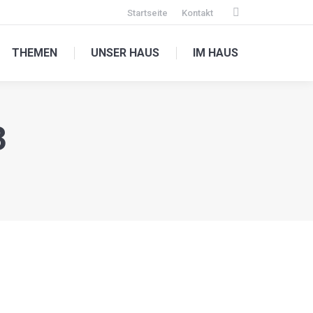
Startseite
Kontakt
Facebook
page
THEMEN
UNSER HAUS
IM HAUS
opens
in
new
window
3