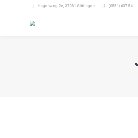
Hagenweg 2e, 37081 Göttingen
(0551) 637 54
Kunst & Kultur
Musik & Tanz