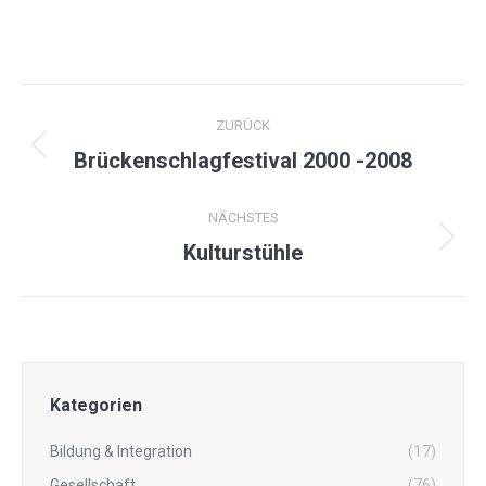
ALBUM-
ZURÜCK
NAVIGATION
Vorheriges
Brückenschlagfestival 2000 -2008
Album:
NÄCHSTES
Nächstes
Kulturstühle
Album:
Kategorien
Bildung & Integration
(17)
Gesellschaft
(76)