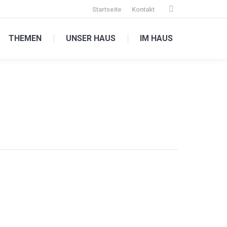
Startseite
Kontakt
Facebook
page
THEMEN
UNSER HAUS
IM HAUS
opens
in
new
window