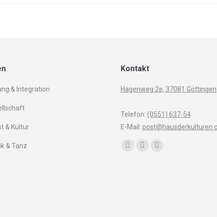
en
Kontakt
ung & Integration
Hagenweg 2e, 37081 Göttingen
llschaft
Telefon:
(0551) 637-54
t & Kultur
E-Mail:
post@hausderkulturen.
Finden Sie uns auf:
k & Tanz
Facebook
YouTube
Instagram
page
page
page
opens
opens
opens
in
in
in
new
new
new
window
window
window