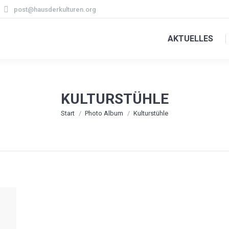
post@hausderkulturen.org
AKTUELLES
KULTURSTÜHLE
Sie befinden sich hier:
Start
Photo Album
Kulturstühle