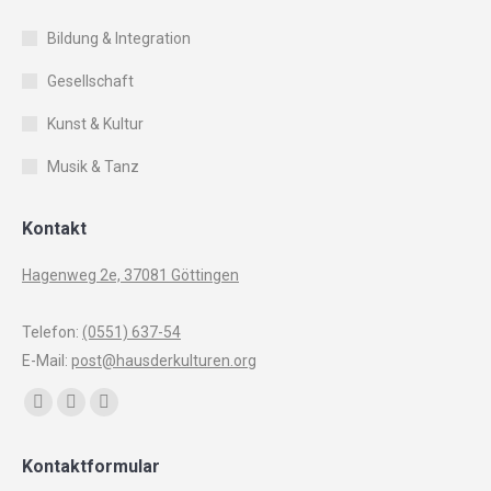
Bildung & Integration
Gesellschaft
Kunst & Kultur
Musik & Tanz
Kontakt
Hagenweg 2e, 37081 Göttingen
Telefon:
(0551) 637-54
E-Mail:
post@hausderkulturen.org
Finden Sie uns auf:
Facebook
YouTube
Instagram
page
page
page
Kontaktformular
opens
opens
opens