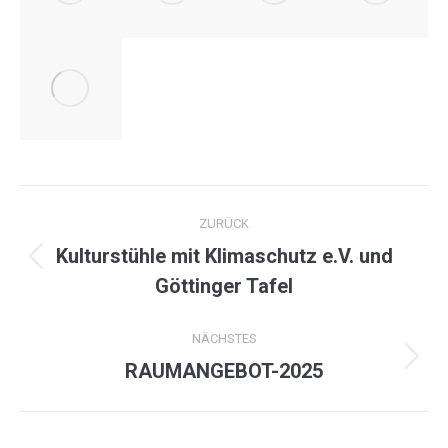
ALBUM-
ZURÜCK
NAVIGATION
Kulturstühle mit Klimaschutz e.V. und
Vorheriges
Göttinger Tafel
Album:
NÄCHSTES
Nächstes
RAUMANGEBOT-2025
Album: