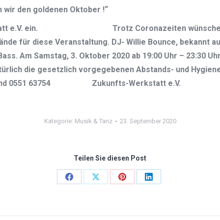
wir den goldenen Oktober !“
erkstatt e.V. ein. Trotz Coronazeiten wünschen sic
de für diese Veranstaltung. DJ- Willie Bounce, bekannt au
ass. Am Samstag, 3. Oktober 2020 ab 19:00 Uhr – 23:30 Uhr
ürlich die gesetzlich vorgegebenen Abstands- und Hygiene
.de und 0551 63754 Zukunfts-Werkstatt e.V.
Kategorie:
Musik & Tanz
23. September 2020
Teilen Sie diesen Post
Share
Share
Share
Share
on
on
on
on
Facebook
X
Pinterest
LinkedIn