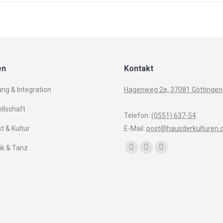
en
Kontakt
ung & Integration
Hagenweg 2e, 37081 Göttingen
llschaft
Telefon:
(0551) 637-54
t & Kultur
E-Mail:
post@hausderkulturen.
Finden Sie uns auf:
k & Tanz
Facebook
YouTube
Instagram
page
page
page
opens
opens
opens
in
in
in
new
new
new
window
window
window