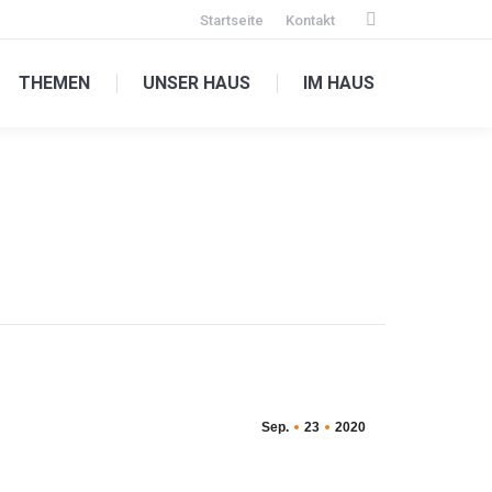
Startseite
Kontakt
Facebook
page
THEMEN
UNSER HAUS
IM HAUS
opens
in
new
window
Sep.
23
2020