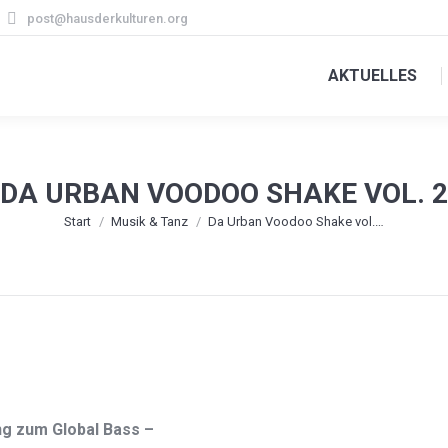
post@hausderkulturen.org
AKTUELLES
DA URBAN VOODOO SHAKE VOL. 2
Sie befinden sich hier:
Start
Musik & Tanz
Da Urban Voodoo Shake vol.…
g zum Global Bass –