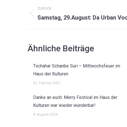
KOMMENTARNAVIGAT
ZURÜCK
Vorheriger
Samstag, 29.August: Da Urban V
Beitrag:
Ähnliche Beiträge
Tschahar Schanbe Suri – Mittwochsfeuer im
Haus der Kulturen
26. Februar 2025
Danke an euch: Merry Festival im Haus der
Kulturen war wieder wunderbar!
8. August 2024