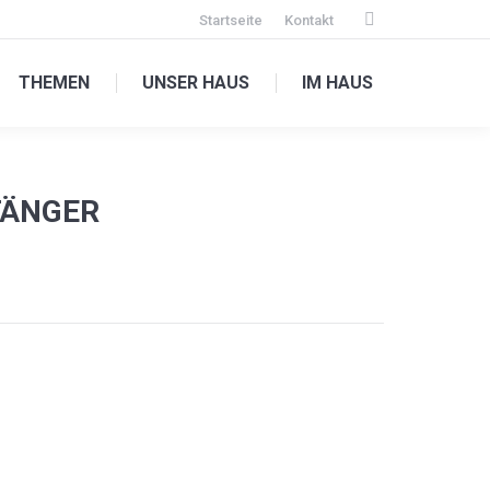
Startseite
Kontakt
Facebook
page
THEMEN
UNSER HAUS
IM HAUS
opens
in
new
window
FÄNGER