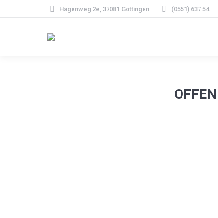
Hagenweg 2e, 37081 Göttingen
(0551) 637 54
OFFEN