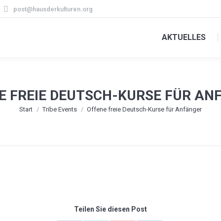
post@hausderkulturen.org
AKTUELLES
E FREIE DEUTSCH-KURSE FÜR AN
Sie befinden sich hier:
Start
Tribe Events
Offene freie Deutsch-Kurse für Anfänger
Teilen Sie diesen Post