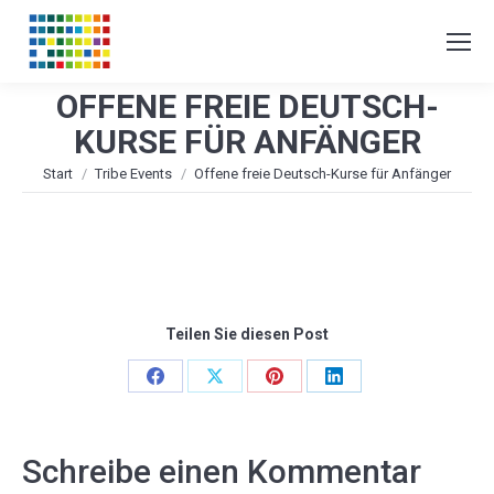
OFFENE FREIE DEUTSCH-
KURSE FÜR ANFÄNGER
Sie befinden sich hier:
Start
Tribe Events
Offene freie Deutsch-Kurse für Anfänger
Teilen Sie diesen Post
Share
Share
Share
Share
on
on
on
on
Facebook
X
Pinterest
LinkedIn
Schreibe einen Kommentar