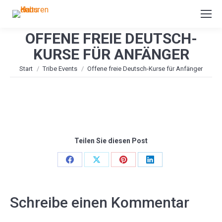
OFFENE FREIE DEUTSCH-
KURSE FÜR ANFÄNGER
Sie befinden sich hier:
Start
Tribe Events
Offene freie Deutsch-Kurse für Anfänger
Teilen Sie diesen Post
Share
Share
Share
Share
on
on
on
on
Facebook
X
Pinterest
LinkedIn
Schreibe einen Kommentar