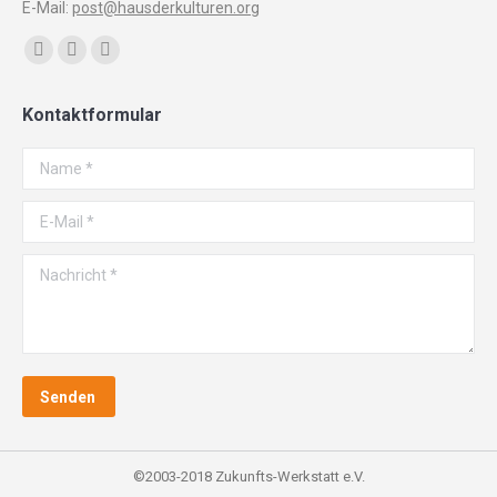
E-Mail:
post@hausderkulturen.org
Finden Sie uns auf:
Facebook
YouTube
Instagram
page
page
page
Kontaktformular
opens
opens
opens
in
in
in
Name *
new
new
new
window
window
window
E-Mail *
Nachricht *
Senden
©2003-2018 Zukunfts-Werkstatt e.V.