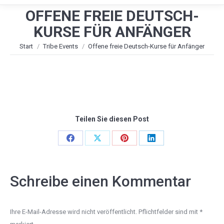
OFFENE FREIE DEUTSCH-
KURSE FÜR ANFÄNGER
Sie befinden sich hier:
Start
Tribe Events
Offene freie Deutsch-Kurse für Anfänger
Teilen Sie diesen Post
Share
Share
Share
Share
on
on
on
on
Facebook
X
Pinterest
LinkedIn
Schreibe einen Kommentar
Ihre E-Mail-Adresse wird nicht veröffentlicht. Pflichtfelder sind mit
*