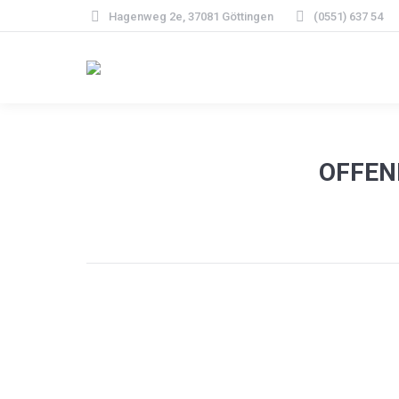
Hagenweg 2e, 37081 Göttingen
(0551) 637 54
OFFEN