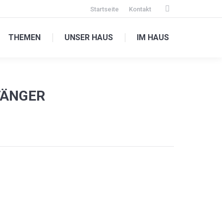
Startseite
Kontakt
Facebook
page
THEMEN
UNSER HAUS
IM HAUS
opens
in
new
window
FÄNGER