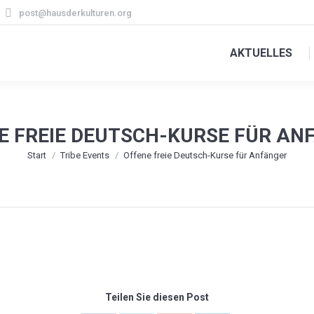
post@hausderkulturen.org
AKTUELLES
E FREIE DEUTSCH-KURSE FÜR AN
Sie befinden sich hier:
Start
Tribe Events
Offene freie Deutsch-Kurse für Anfänger
Teilen Sie diesen Post