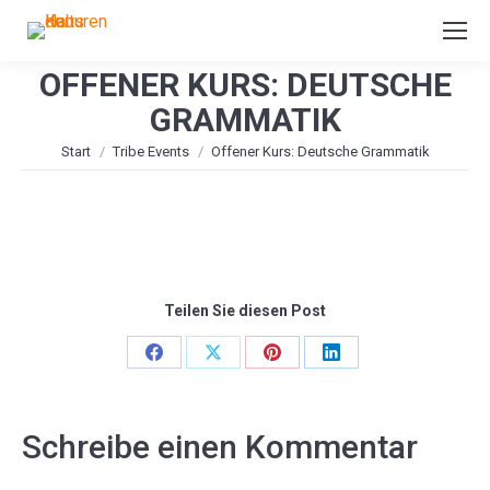
OFFENER KURS: DEUTSCHE
GRAMMATIK
Sie befinden sich hier:
Start
Tribe Events
Offener Kurs: Deutsche Grammatik
Teilen Sie diesen Post
Share
Share
Share
Share
on
on
on
on
Facebook
X
Pinterest
LinkedIn
Schreibe einen Kommentar