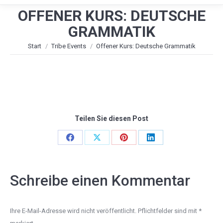
OFFENER KURS: DEUTSCHE
GRAMMATIK
Sie befinden sich hier:
Start
Tribe Events
Offener Kurs: Deutsche Grammatik
Teilen Sie diesen Post
Share
Share
Share
Share
on
on
on
on
Facebook
X
Pinterest
LinkedIn
Schreibe einen Kommentar
Ihre E-Mail-Adresse wird nicht veröffentlicht. Pflichtfelder sind mit
*