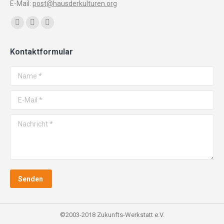
E-Mail:
post@hausderkulturen.org
Finden Sie uns auf:
Facebook
YouTube
Instagram
page
page
page
Kontaktformular
opens
opens
opens
in
in
in
Name *
new
new
new
window
window
window
E-Mail *
Nachricht *
Senden
©2003-2018 Zukunfts-Werkstatt e.V.