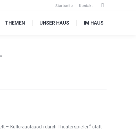
Startseite
Kontakt
Facebook
page
THEMEN
UNSER HAUS
IM HAUS
opens
in
new
window
T
lt – Kulturaustausch durch Theaterspielen“ statt.