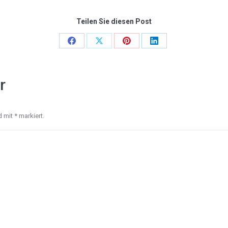
Teilen Sie diesen Post
Share
Share
Share
Share
on
on
on
on
Facebook
X
Pinterest
LinkedIn
r
nd mit
*
markiert.