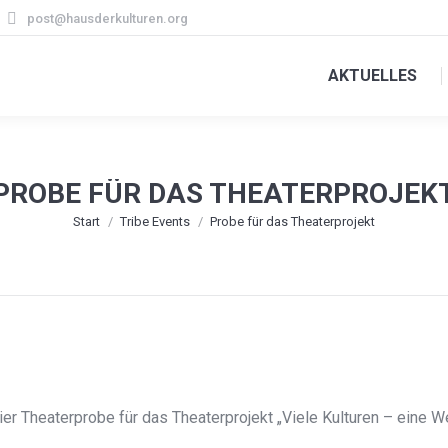
post@hausderkulturen.org
AKTUELLES
PROBE FÜR DAS THEATERPROJEK
Sie befinden sich hier:
Start
Tribe Events
Probe für das Theaterprojekt
r Theaterprobe für das Theaterprojekt „Viele Kulturen – eine We