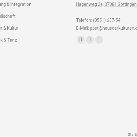
ung & Integration
Hagenweg 2e, 37081 Göttingen
llschaft
Telefon:
(0551) 637-54
t & Kultur
E-Mail:
post@hausderkulturen.
Finden Sie uns auf:
k & Tanz
Facebook
YouTube
Instagram
page
page
page
opens
opens
opens
in
in
in
new
new
new
window
window
window
Start