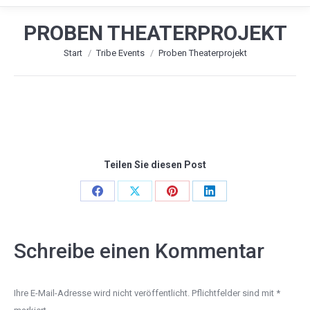
PROBEN THEATERPROJEKT
Sie befinden sich hier:
Start
Tribe Events
Proben Theaterprojekt
Teilen Sie diesen Post
Share
Share
Share
Share
on
on
on
on
Facebook
X
Pinterest
LinkedIn
Schreibe einen Kommentar
Ihre E-Mail-Adresse wird nicht veröffentlicht. Pflichtfelder sind mit
*