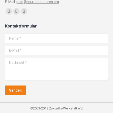
E-Mail:
post@hausderkulturen.org
Finden Sie uns auf:
Facebook
YouTube
Instagram
page
page
page
Kontaktformular
opens
opens
opens
in
in
in
Name *
new
new
new
window
window
window
E-Mail *
Nachricht *
Senden
©2003-2018 Zukunfts-Werkstatt e.V.