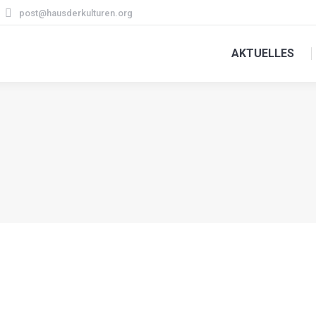
post@hausderkulturen.org
AKTUELLES
Sie befinden sich hier:
Start
2025
Januar