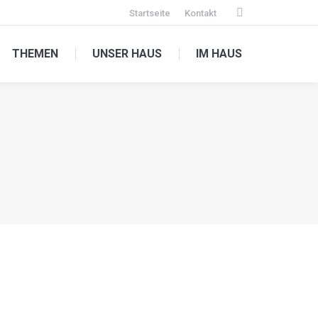
Startseite
Kontakt
Facebook
page
THEMEN
UNSER HAUS
IM HAUS
opens
in
new
window