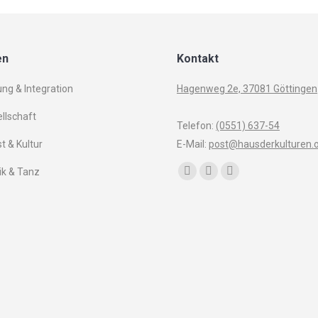
en
Kontakt
ung & Integration
Hagenweg 2e, 37081 Göttingen
llschaft
Telefon:
(0551) 637-54
t & Kultur
E-Mail:
post@hausderkulturen.
Finden Sie uns auf:
k & Tanz
Facebook
YouTube
Instagram
page
page
page
opens
opens
opens
in
in
in
new
new
new
window
window
window