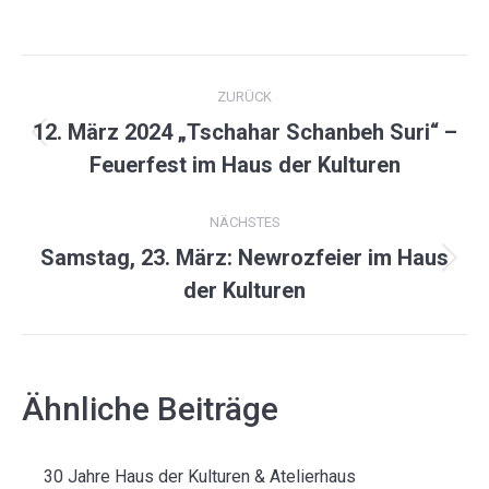
on
on
on
on
Facebook
X
Pinterest
LinkedIn
KOMMENTARNAVIGATION
ZURÜCK
12. März 2024 „Tschahar Schanbeh Suri“ –
Vorheriger
Feuerfest im Haus der Kulturen
Beitrag:
NÄCHSTES
Samstag, 23. März: Newrozfeier im Haus
Nächster
der Kulturen
Beitrag:
Ähnliche Beiträge
30 Jahre Haus der Kulturen & Atelierhaus