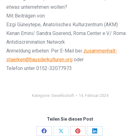
etwas unternehmen wollen?
Mit Beiträgen von:
Ezgi Güneytepe, Anatolisches Kulturzentrum (AKM)
Kenan Emini/ Sandra Goerend, Roma Center e.V./ Roma
Antidiscrimination Network
Anmeldung erbeten: Per E-Mail bei
zusammenhalt-
staerken@hausderkulturen.org
oder
Telefon unter 0152-32077973
Kategorie:
Gesellschaft
14. Februar 2024
Teilen Sie diesen Post
Share
Share
Share
Share