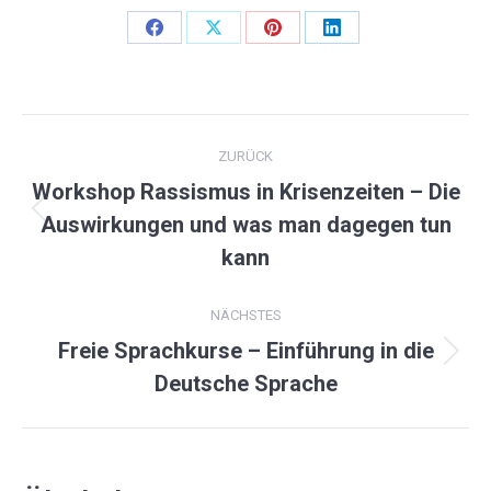
Share
Share
Share
Share
on
on
on
on
Facebook
X
Pinterest
LinkedIn
KOMMENTARNAVIGATION
ZURÜCK
Workshop Rassismus in Krisenzeiten – Die
Vorheriger
Auswirkungen und was man dagegen tun
Beitrag:
kann
NÄCHSTES
Freie Sprachkurse – Einführung in die
Nächster
Deutsche Sprache
Beitrag: