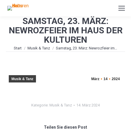
SAMSTAG, 23. MÄRZ:
NEWROZFEIER IM HAUS DER
KULTUREN
Sie befinden sich hier:
Start
Musik & Tanz
Samstag, 23. März: Newrozfeier im…
Musik & Tanz
März
14
2024
Kategorie:
Musik & Tanz
14. März 2024
Teilen Sie diesen Post