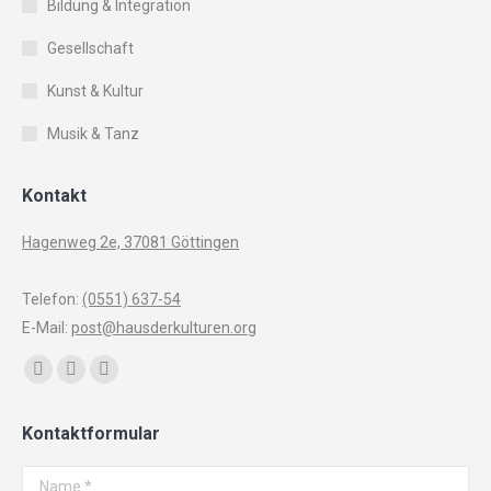
Bildung & Integration
Gesellschaft
Kunst & Kultur
Musik & Tanz
Kontakt
Hagenweg 2e, 37081 Göttingen
Telefon:
(0551) 637-54
E-Mail:
post@hausderkulturen.org
Finden Sie uns auf:
Facebook
YouTube
Instagram
page
page
page
Kontaktformular
opens
opens
opens
in
in
in
Name *